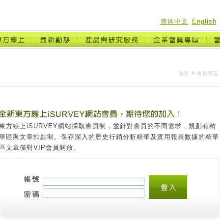
简体中文
English
首頁
>
會員專區
東方線上iSURVEY網站採取會員制，並針對會員的不同需求，規劃有精
華區與文章扣點制。保存深入的歷史行銷分析精華及實用報表數據的精華
區文章僅對VIP會員開放。