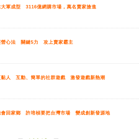
大軍成型 3116億網購市場，萬名賣家搶進
經營心法 關鍵5力 攻上賣家霸主
更黏人 互動、簡單的社群遊戲 激發遊戲新熱潮
機會回家鄉 許培楨要把台灣市場 變成創新發源地