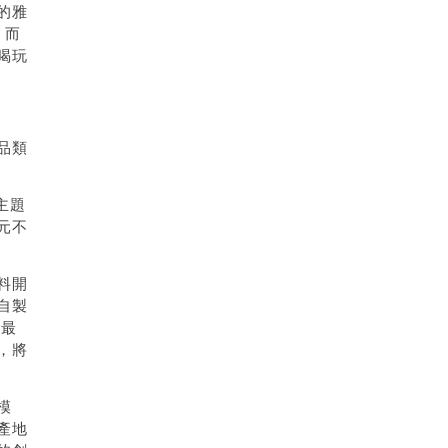
的雅
，而
喝玩
品類
主題
元不
料開
自製
是最
，將
模
產地