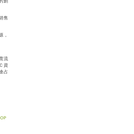
的創
銷售
源，
賣流
Ｃ資
搶占
TOP