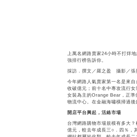
上萬名網路賣家
24
小時不打烊地
強排行榜告訴你。
採訪．撰文／羅之盈 攝影／張
今年網路人氣賣家第一名是來自
收破億元；前十名中專攻流行女
女裝為主的
Orange Bear
，正準
物流中心。在金融海嘯橫掃過後
開店平台興起，活絡市場
台灣網路購物市場規模有多大？
億元，較去年成長三○．四％，
網站都屬於此類，較去年成長二