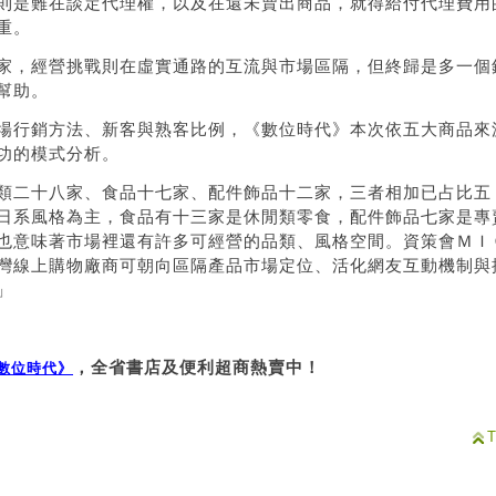
則是難在談定代理權，以及在還未賣出商品，就得給付代理費用
重。
家，經營挑戰則在虛實通路的互流與市場區隔，但終歸是多一個
幫助。
場行銷方法、新客與熟客比例，《數位時代》本次依五大商品來
功的模式分析。
類二十八家、食品十七家、配件飾品十二家，三者相加已占比五
日系風格為主，食品有十三家是休閒類零食，配件飾品七家是專
也意味著市場裡還有許多可經營的品類、風格空間。資策會ＭＩ
灣線上購物廠商可朝向區隔產品市場定位、活化網友互動機制與
」
，全省書店及便利超商熱賣中！
數位時代》