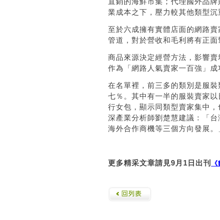
直銷的海鮮市集；代理國外品牌
業成本之下，壓力較其他類型沉
至於六成擁有實體店面的網路賣
管道，對於營收和毛利將有正面
商品來源決定經營方法，影響賣
作為「網路人氣賣家一百強」成
在名單裡，前三多的類別是服裝
七％。其中有一半的服裝賣家以
行女包，顯示同類型賣家集中，
深產業分析師劉楚慧建議：「台
海外合作商機等三個方向發展。
更多精采文章請見
9
月
1
日出刊
《