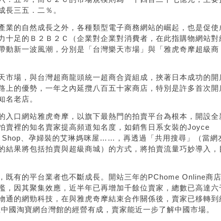
成長三五．二％。
產業的自然成長之外，各種類型電子商務網站的崛起，也是促使
力十足的Ｂ２Ｂ２Ｃ（企業對企業對消費者，在此指購物網站對
帶動新一波風潮，分別是「台灣樂天市場」與「雅虎奇摩超級商
天市場，與台灣超商龍頭統一超商合資組成，挾著日本成功的開
路上的優勢，一年之內延攬八百五十家商店，特別是許多首次開
知名老店。
的入口網站雅虎奇摩，以旗下最熱門的拍賣平台為根本，開設全
拍賣裡的知名賣家提高頻道知名度，如銷售日系女裝的
Joyce
 Shop
、孕婦裝的艾琳媽咪屋……，再透過「共用搜尋」（當網
的結果將包括拍賣與超級商城）的方式，將拍賣流量巧妙導入，
，既有的平台業者也不斷成長。開站三年的
PChome Online
商
檻，因其聚集效應，近半年已再增加千餘位賣家，總數已高達六
物通的網勁科技，在與雅虎奇摩結束合作關係後，賣家已移轉到
在中國淘寶網台灣館的經營有成，賣家能近一步了解中國市場。