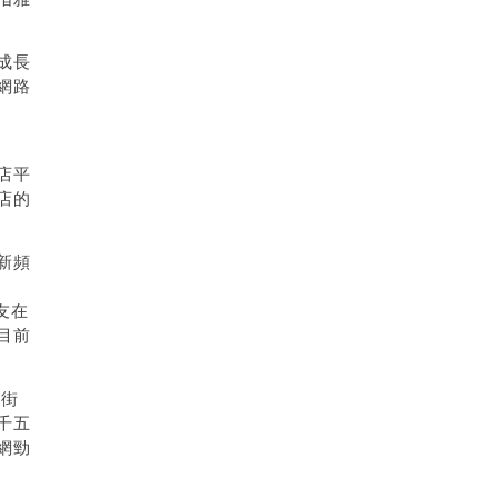
成長
網路
店平
店的
新頻
友在
目前
店街
千五
網勁