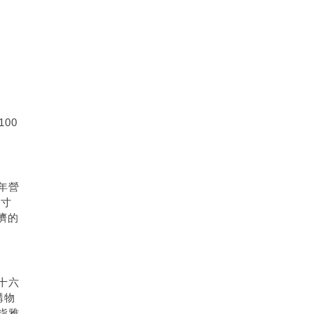
100
年營
尺寸
擠的
十六
購物
指雅