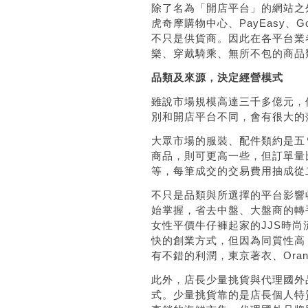
除了名為「開店平台」的網站之
虎奇摩購物中心、
PayEasy
、
G
不只是供貨商。因此在各平台業
樂、穿戴騎乘、無所不包的商品
品類及來源，決定經營模式
雖說市場規模高達三千多億元，
別和開店平台不同，會有很大的
大眾市場的服裝、配件類約是五
商品，則可更高一些，但訂單量
等，每筆成交的交易費用抽成從
不只是品類與所選擇的平台影響
始掌握，省去中盤、大盤商的轉
女性平價牛仔褲起家的
JJS
時尚
快的創業方式，但因為同質性高
有不錯的利潤，東京著衣、
Oran
此外，店長少量挑貨與代理國外
式。少量挑貨靠的是店長個人特