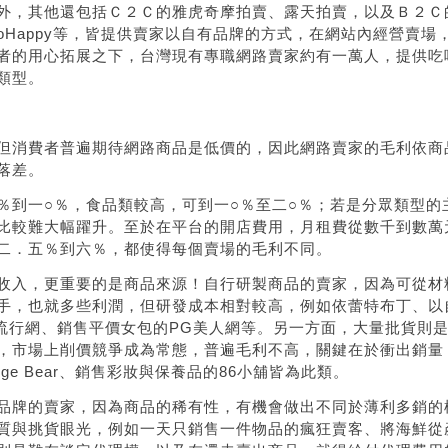
外，其他還包括Ｃ２Ｃ的雅虎奇摩拍賣、露天拍賣，以及Ｂ２Ｃ
oHappy
等，皆提供賣家以自有品牌的方式，在網站內經營賣場
者的用心拓展之下，台灣現有專職網路賣家約有一萬人，提供吃
類型。
但消費者普遍期待網路商品是低價的，因此網路賣家的毛利依商
落差。
％到一○％，食品類較高，可到一○％至二○％；若是分眾類型的
比較難大幅躍升。至於在平台的開店費用，月租費從數千到數萬
二．五％到六％，都使得每個賣場的毛利不同。
收入，更重要的是商品來源！自行研製商品的賣家，因為可從材
手，也就多些利潤，但研發成本相對較高，例如依蕾特布丁、以
流行網、銷售平價女包的
PG
美人網等。另一方面，大量批貨則
，市場上削價競爭成為常態，普遍毛利不高，關鍵在於衝出銷量
ge Bear
、銷售彩妝與保養品的
86
小舖皆為此類。
品牌的賣家，因為商品的稀有性，有機會做出不同於薄利多銷的
質與挑貨眼光，例如一天只銷售一件物品的瘋狂賣客、將海鮮從