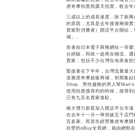
虎奇摩拍賣與露天拍賣，較去年
三成以上的成長速度，除了新興
的原因，尤其是去年接連兩個實
賣家對消費者）開店平台開站，
城」。
前者由日本電子商務網站一哥樂
台經驗，與統一超商在物流、通
賣家，包括不少台灣在地美食的
緊接著在下半年，台灣流量最大
道雅虎奇摩超級商城，初期集結
Shop
、男性服飾的男人幫
Man's
使用拍賣搜尋列的時候，搜尋到
已有九百名賣家進駐。
兩大潛力新星加入開店平台市場
在去年十一月一舉突破五千店門
百多家。而原先經營雅虎奇摩購
自營的
oBuy
全買網，藉由網勁