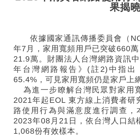
果揭
依據國家通訊傳播委員會（NC
年7
月，家用寬頻用戶已突破660
萬
21.9
萬。財團法人台灣網路資訊中心
年台灣網路報告》(註2)
中指出
65.4%
，可見家用寬頻仍是家戶上
為進一步瞭解台灣民眾對家用
2021
年起EOL
東方線上消費者研
路使用行為與滿意度進行調查，本
2023
年08
月21
日，依台灣人口結
1,068
份有效樣本。