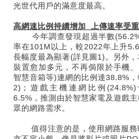
光世代用戶的滿意度最高。
高網速比例持續增加 上傳速率受
今年調查發現超過半數(56.2%
率在101M
以上，較2022
年上升5.
長幅度最為顯著(
詳見圖1)
。另外，
裝置愈加多元，不再侷限於手機、電
智慧音箱等)
連網的比例達38.8%
，
2)
；遊戲主機連網比例(24.8%)
6.5%
，推測由於智慧家電及遊戲主
眾的網路需求。
值得注意的是，使用網路服務時
亦不容小覷，像是將影片或照片PO