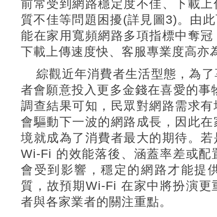
前常受到網路穩定度不佳、下載
上
質不佳等問題困擾(
詳見圖3)
。由此
能在家用寬頻網路多項指標中奪冠
下載
上傳速度快、客服專業度高亦
綜觀近年消費者生活型態，為了
者會願意投入更多金錢在喜愛的事物
調查結果可知，民眾對網路需求有
會驅動下一波的網路成長，因此在
境就成為了消費者最大的期待。若
Wi-Fi 的效能落後、涵蓋率差
會受到影響，穩定的網路才能提
質，故預期Wi-Fi
在家中將扮演更
者與各家業者的關注重點。