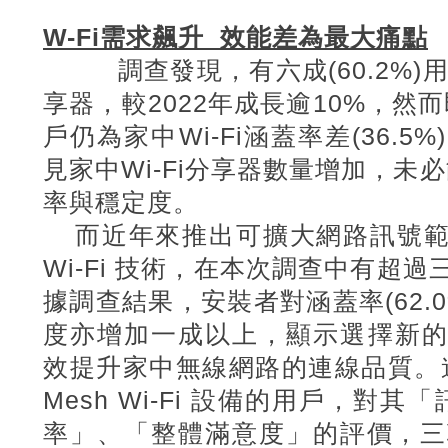
W-Fi需求飆升 效能差為最大痛點
調查發現，有六成(60.2%)
用
享器，較2022
年成長逾10%
，然而
戶仍為家中Wi-Fi
涵蓋率差(36.5%)
見家中Wi-Fi
分享器數量增加，未必
率與穩定度。
而近年來推出可擴大網路訊號範
Wi-Fi
技術，在本次調查中有超過三成(
據調查結果，安裝者對涵蓋率(62.0
度亦增加一成以上，顯示選擇新的Mes
效提升家中無線網路的連線品質。
Mesh Wi-Fi
設備的用戶，對其「
率」、「整體滿意度」的評價，三項