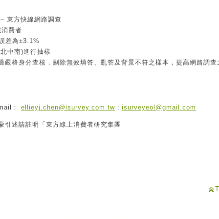
–
東方快線網路調查
歲消費者
誤差為
±3.1%
(
北中南
)
進行抽樣
過嚴格身分查核，剔除無效填答、亂答及背景不符之樣本，提高網路調查
mail
：
ellieyj.chen@isurvey.com.tw
；
isurveyeol@gmail.com
蒙引述請註明「東方線上消費者研究集團