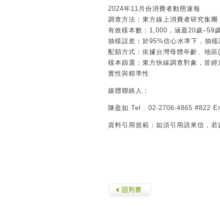
2024年11
月份消費者動態速報
調查方法：東方線上消費者研究集團
有效樣本數：
1,000
，涵蓋
20
歲
–59
抽樣誤差：於
95%
信心水準下，抽樣
配額方式：依據台灣母體年齡、地區
樣本篩選：東方快線調查對象，皆經
實性與精準性
媒體聯絡人：
陳盈如
Tel : 02-2706-4865 #822 E
資料引用規範：如須引用請來信，若