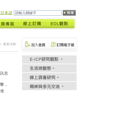
日本語
> 最新活動
訊息
響，
k
使