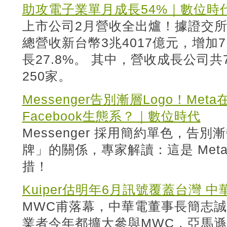
助攻電子業單月成長54%｜數位時
上市公司2月營收全出爐！據證交所
總營收新台幣3兆4017億元，增加7
長27.8%。 其中，營收成長公司
250家。
Messenger告別漸層Logo！M
Facebook生態系？｜數位時代
Messenger 採用簡約單色，告
牌」的關係，專家解讀：這是 Met
措！
Kuiper估明年6月訊號覆蓋台灣
MWC甫落幕，中華電董事長簡志
業者今年都擴大參與MWC，亞馬