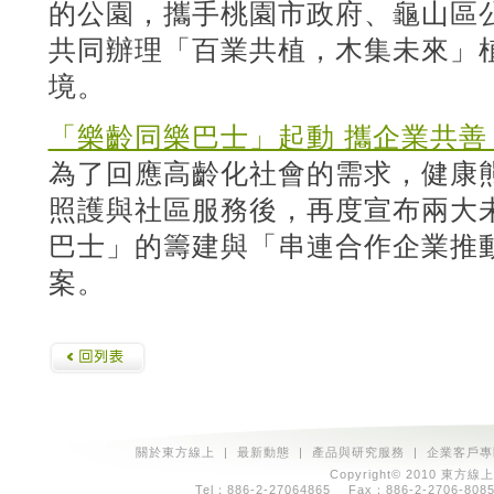
的公園，攜手桃園市政府、龜山區
共同辦理「百業共植，木集未來」
境。
「樂齡同樂巴士」起動 攜企業共善
為了回應高齡化社會的需求，健康
照護與社區服務後，再度宣布兩大
巴士」的籌建與「串連合作企業推動
案。
關於東方線上
|
最新動態
|
產品與研究服務
|
企業客戶專
Copyright© 2010 東方線上
Tel：886-2-27064865 Fax：886-2-2706