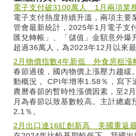
電子支付破3100萬人 1月兩項
電子支付熱度持續升溫，兩項主要
管會最新統計，2025年1月電子
匯兌轉帳」、「儲值」金額意外爆
超過36萬人，為2023年12月以來
2月物價指數4年新低 外食房租漲
春節過後，國內物價上漲壓力趨緩
動概況， CPI年增率1.58％，寫
農曆春節的暫時性漲價因素，至2月
月為春節以致基數較高。主計總處預
2.1％。
2月出口連16紅創新高 美國重返
在2024年比較基期較低下，我國出