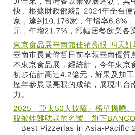
近年來，台灣餐飲業發展蓬勃，其
快。根據財政部統計2024年全台
家，達到10,176家，年增率6.8%
元，年增21.7%，漲幅居餐飲業各
東京食品展臺南館佳績亮眼 四天訂
臺南市長黃偉哲日前率領臺南優質農
本東京食品展，經統計，今年東京
初步估計高達4.2億元，鮮果及加
歷年參展最亮眼的成績，展現出台
力。
2025「亞太50大披薩」榜單揭曉
脫被炸雞耽誤的名號、旗下BANCO
「Best Pizzerias in Asia-Paci