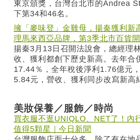
東京頒獎，台灣台北市的Andrea Sty
下第34和46名。
擁「麥味登」金雞母，揚秦獲利新
理馬來西亞品牌，第3季北市百貨
揚秦3月13日召開法說會，總經理林
收、獲利都創下歷史新高。去年合併
17.44％，全年稅後淨利1.76億元
5.84元，營收、獲利同步改寫新高
美妝保養／服飾／時尚
買衣服不逛UNIQLO、NET了！
值得5顆星｜今日新聞
台灣服飾店面十分多，除了有在地品