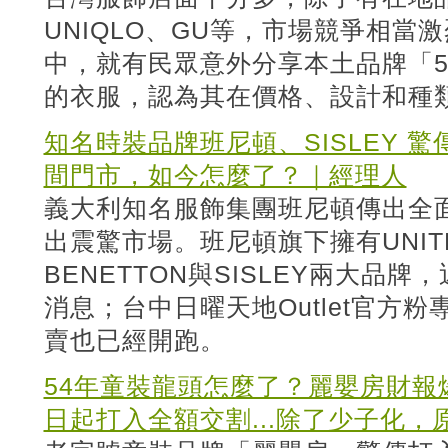
UNIQLO、GU等，市場競爭相當
中，就有民眾意外分享本土品牌「50% 
的衣服，認為其在價格、設計和種
知名時裝品牌班尼頓、SISLEY 驚
間門市，如今怎麼了？｜經理人
義大利知名服飾集團班尼頓傳出全
出震驚市場。班尼頓旗下擁有UNITED
BENETTON與SISLEY兩大品
消息；台中日曜天地Outlet官方
賣也已經開跑。
54年童裝龍頭怎麼了？麗嬰房財報
日起打入全額交割...除了少子化，