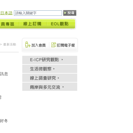
日本語
> 最新活動
訊息
需
看好冬