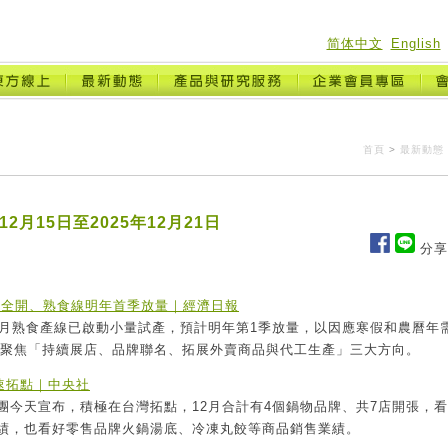
简体中文
English
首頁
>
最新動態
2月15日至2025年12月21日
分享
能全開、熟食線明年首季放量｜經濟日報
本月熟食產線已啟動小量試產，預計明年第1季放量，以因應寒假和農曆年
年將聚焦「持續展店、品牌聯名、拓展外賣商品與代工生產」三大方向。
速拓點｜中央社
團今天宣布，積極在台灣拓點，12月合計有4個鍋物品牌、共7店開張，
績，也看好零售品牌火鍋湯底、冷凍丸餃等商品銷售業績。