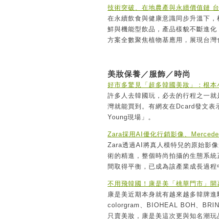
技術突破、在地農產與永續價值鏈 
在永續飲食與健康意識同步升溫下，
鮮與機能型飲品，產品樣貌不斷進化
方案全數聚焦植物基應用，展現台灣
美妝保養／服飾／時尚
好市多驚見「超多韓國美妝」：根本小型
許多人去韓國玩，必去的行程之一就是
灣就能買到。有網友在Dcard發文
Young現場」。
Zara採用AI優化行銷影像、Merce
Zara透過AI將真人模特兒的原始
術的精進，整個時尚拍攝的生態系統
間取得平衡，已成為該產業成長過程
不用飛韓國！康是美「桃華門市」開幕
康是美近期本身就有越來越多韓牌進駐，
colorgram、BIOHEAL B
只賣美妝，康是美這次更與知名潮玩