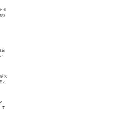
物海
獲獎
在台
ve
生成技
意之
e、
！不