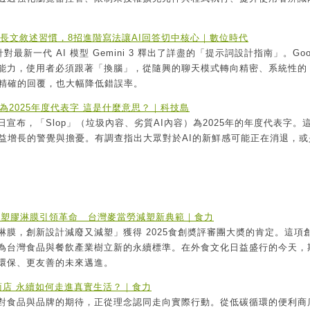
改掉長文敘述習慣，8招進階寫法讓AI回答切中核心｜數位時代
對最新一代 AI 模型 Gemini 3 釋出了詳盡的「提示詞設計指南」。Goog
能力，使用者必須跟著「換腦」，從隨興的聊天模式轉向精密、系統性的
、精確的回覆，也大幅降低錯誤率。
選為2025年度代表字 這是什麼意思？｜科技島
宣布，「Slop」（垃圾內容、劣質AI內容）為2025年的年度代表字。
日益增長的警覺與擔憂。有調查指出大眾對於AI的新鮮感可能正在消退，或
除塑膠淋膜引領革命 台灣麥當勞減塑新典範｜食力
膜，創新設計減廢又減塑」獲得 2025食創奬評審團大奬的肯定。這項
為台灣食品與餐飲產業樹立新的永續標準。在外食文化日益盛行的今天，
環保、更友善的未來邁進。
商店 永續如何走進真實生活？｜食力
對食品與品牌的期待，正從理念認同走向實際行動。從低碳循環的便利商