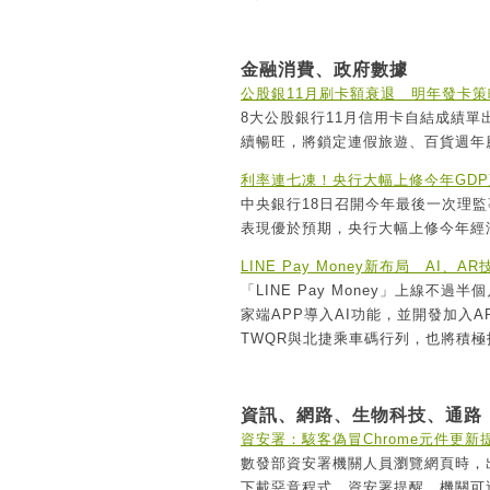
金融消費、政府數據
公股銀11月刷卡額衰退 明年發卡
8大公股銀行11月信用卡自結成績單出
續暢旺，將鎖定連假旅遊、百貨週年
利率連七凍！央行大幅上修今年GDP至
中央銀行18日召開今年最後一次理
表現優於預期，央行大幅上修今年經濟成
LINE Pay Money新布局 AI
「LINE Pay Money」上線不過
家端APP導入AI功能，並開發加入AR技
TWQR與北捷乘車碼行列，也將積
資訊、網路、生物科技、通路
資安署：駭客偽冒Chrome元件更
數發部資安署機關人員瀏覽網頁時，出
下載惡意程式。資安署提醒，機關可