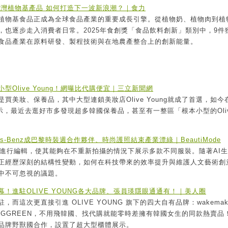
台灣植物基產品 如何打造下一波新浪潮？｜食力
植物基食品正成為全球食品產業的重要成長引擎。從植物奶、植物肉到植
，也逐步走入消費者日常。2025年食創獎「食品飲料創新」類別中，9件
食品產業在原料研發、製程技術與在地農產整合上的創新能量。
Olive Young！網曝比代購便宜｜三立新聞網
買美妝、保養品，其中大型連鎖美妝店Olive Young就成了首選，如今
表示，最近去逛好市多發現超多韓國保養品，甚至有一整區「根本小型的Oli
des-Benz成巴黎時裝週合作夥伴、時尚護照結束產業漂綠｜BeautiMode
影像進行編輯，使其能夠在不重新拍攝的情況下展示多款不同服裝。隨著AI
正經歷深刻的結構性變動，如何在科技帶來的效率提升與維護人文藝術創
中不可忽視的議題。
！進駐OLIVE YOUNG各大品牌、張員瑛隱眼通通有！｜美人圈
而這次更直接引進 OLIVE YOUNG 旗下的四大自有品牌：wakemak
OH、BRINGGREEN，不用飛韓國、找代購就能零時差擁有韓國女生的同款熱賣品
品牌野獸國合作，設置了超大型櫃體展示。