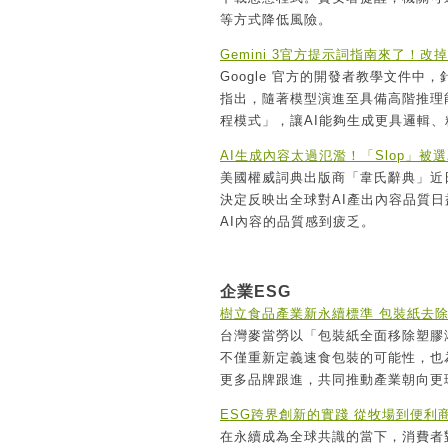
等方式降低風險。
Gemini 3官方提示詞指南來了！
Google 官方的開發者教學文件中，針
指出，隨著模型演進至具備高階推理
程模式」，讓AI能夠生成更具邏輯
AI生成內容太過氾濫！「Slop」被
美國權威詞典出版商「韋氏辭典」近日
決定反映出全球對AI產出內容品質
AI內容的品質感到疲乏。
企業ESG
樹立食品產業新永續標準 包裝紙去
台灣麥當勞以「包裝紙全面移除塑膠淋
不僅重新定義速食包裝的可能性，也
更多品牌跟進，共同推動產業朝向更
ESG跨界創新的實踐 從牧場到便利
在永續成為全球共識的當下，消費者