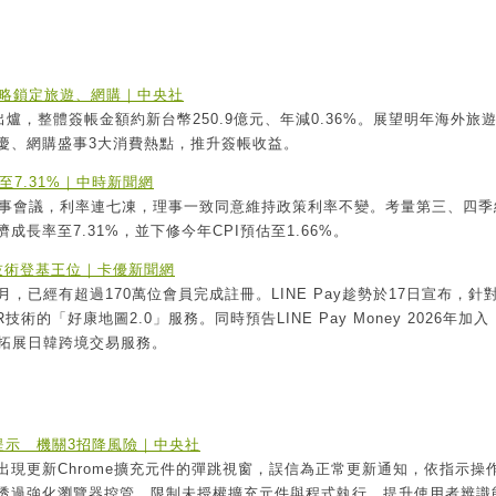
策略鎖定旅遊、網購｜中央社
爐，整體簽帳金額約新台幣250.9億元、年減0.36%。展望明年海外旅
慶、網購盛事3大消費熱點，推升簽帳收益。
7.31%｜中時新聞網
監事會議，利率連七凍，理事一致同意維持政策利率不變。考量第三、四季
長率至7.31%，並下修今年CPI預估至1.66%。
、AR技術登基王位｜卡優新聞網
半個月，已經有超過170萬位會員完成註冊。LINE Pay趁勢於17日宣布，針
術的「好康地圖2.0」服務。同時預告LINE Pay Money 2026年加入
極拓展日韓跨境交易服務。
新提示 機關3招降風險｜中央社
現更新Chrome擴充元件的彈跳視窗，誤信為正常更新通知，依指示操
透過強化瀏覽器控管、限制未授權擴充元件與程式執行、提升使用者辨識