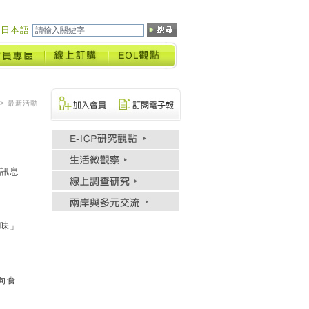
日本語
> 最新活動
訊息
灣味」
向食