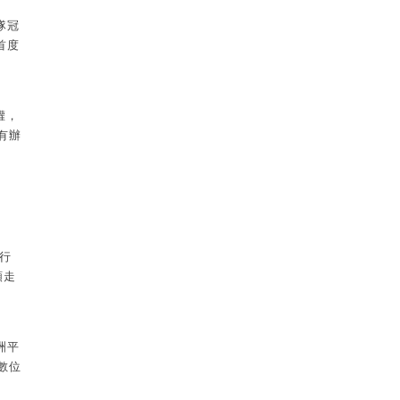
隊冠
牌首度
權，
有辦
行
額走
洲平
數位