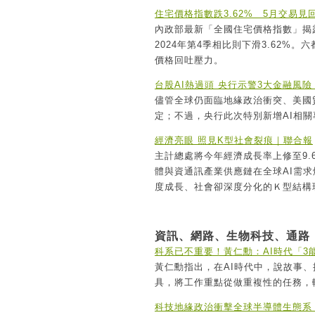
住宅價格指數跌3.62% 5月交易
內政部最新「全國住宅價格指數」揭露
2024年第4季相比則下滑3.62%
價格回吐壓力。
台股AI熱過頭 央行示警3大金融風
儘管全球仍面臨地緣政治衝突、美國
定；不過，央行此次特別新增AI相
經濟亮眼 照見K型社會裂痕｜聯合報
主計總處將今年經濟成長率上修至9.
體與資通訊產業供應鏈在全球AI需
度成長、社會卻深度分化的Ｋ型結構
資訊、網路、生物科技、通路
科系已不重要！黃仁勳：AI時代「3
黃仁勳指出，在AI時代中，說故事、
具，將工作重點從做重複性的任務，
科技地緣政治衝擊全球半導體生態系｜E