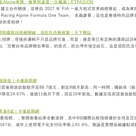
Alpine車隊 奢華與速度一次飆滿｜ETFASION
式車隊建立合作關係，並將自 2027 年 FIA 一級方程式世界錦標賽起，成為車
cing Alpine Formula One Team」 名義參賽，這也是奢侈時尚品
立新的里程碑！
」？揭開韓國龍頭授權關鍵，屈臣氏也難複製｜天下雜誌
康是美掛上招牌，背後的邏輯不只是品牌引進，而是：康是美已有足夠的通路話語
以「完整自有品牌聯合專區」的形式，把台灣市場交給它。這是屈臣氏沒
續探低｜卡優新聞網
貸逾期放款餘額升至88.7億元，創近8個月新高；同一時間，國銀依《銀
降至24.67%，連續11個月下滑，寫近15年新低。數據呈現房貸逾放餘
率逾8成｜卡優新聞網
融衡量指標」，整體衡量結果全數達標，其中8項國際比較指標優於全球及亞
達167台、成年人使用電子化支付比率衝上81.6%。無論是實體金融據點或