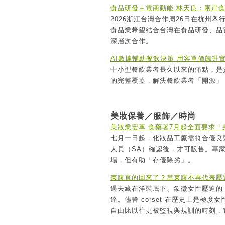
食品研發＋電商動能 林天良：兩岸
2026浙江台灣合作周26日在杭州
食品業希望結合台灣在食品研發、品
深層次合作。
AI數據輔助餐飲決策 用客單價飆升
中小型餐飲業者長久以來的痛點，是
的完整覆蓋，解決餐飲業者「開源」
美妝保養／服飾／時尚
美妝業變革 食藥署7月起全面要求「
七月一日起，化妝品工廠需符合優良
人員（SA）確認後，才可販售。專
場，但有助「存優除劣」。
束腹真的回來了？當束腹不再代表壓
過去藏在洋裝底下、象徵女性壓迫的 
達。儘管 corset 在歷史上是
自由比以往更被監視與規訓的時刻，