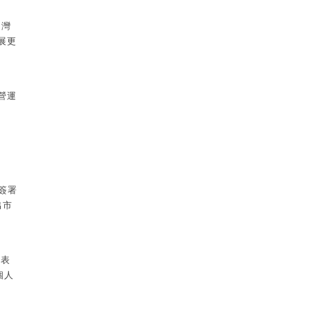
台灣
展更
營運
簽署
出市
的表
個人