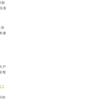
業顧
品進
往美
有優
大戶
節電
諾？
折的
的