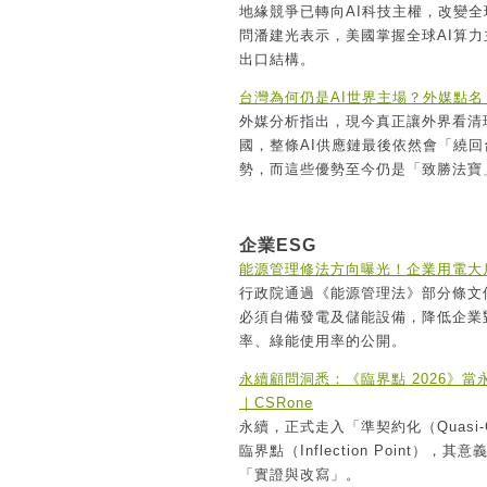
地緣競爭已轉向AI科技主權，改變全
問潘建光表示，美國掌握全球AI算
出口結構。
台灣為何仍是AI世界主場？外媒點名
外媒分析指出，現今真正讓外界看清現
國，整條AI供應鏈最後依然會「繞
勢，而這些優勢至今仍是「致勝法寶
企業ESG
能源管理修法方向曝光！企業用電大
行政院通過《能源管理法》部分條文
必須自備發電及儲能設備，降低企業
率、綠能使用率的公開。
永續顧問洞悉：《臨界點 2026》
｜CSRone
永續，正式走入「準契約化（Quasi-
臨界點（Inflection Poin
「實證與改寫」。