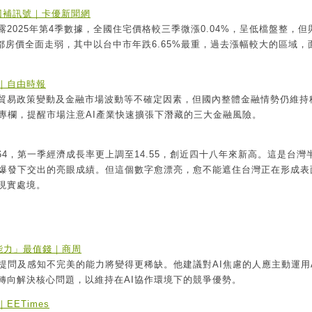
見回補訊號｜卡優新聞網
2025年第4季數據，全國住宅價格較三季微漲0.04%，呈低檔盤整，但
。六都房價全面走弱，其中以台中市年跌6.65%最重，過去漲幅較大的區域，
險｜自由時報
貿易政策變動及金融市場波動等不確定因素，但國內整體金融情勢仍維持
關專欄，提醒市場注意AI產業快速擴張下潛藏的三大金融風險。
64，第一季經濟成長率更上調至14.55，創近四十八年來新高。這是台灣
求爆發下交出的亮眼成績。但這個數字愈漂亮，愈不能遮住台灣正在形成表
現實處境。
能力」最值錢｜商周
提問及感知不完美的能力將變得更稀缺。他建議對AI焦慮的人應主動運用
轉向解決核心問題，以維持在AI協作環境下的競爭優勢。
ETimes