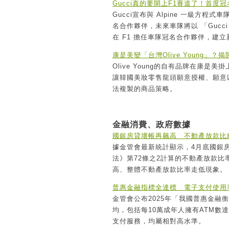
Gucci真的要開上F1賽道了！首度冠名
Gucci宣布與 Alpine 一級方程
名合作夥伴，未來車隊將以 「Gucci Ra
在 F1 擔任車隊冠名合作夥伴，建
康是美變「台灣Olive Young
Olive Young的自有品牌在
讓韓國美妝零售龍頭願意授權、願意
法複製的商品策略。
金融消費、政府數據
國銀房貸壞帳再飆高 不動產放款比
據金管會最新統計顯示，4月底國銀房
法》第72條之2計算的不動產放款比率
高、整體不動產放款比率走低現象。
普惠金融指標全達標 電子支付使用
金管會公布2025年「我國普惠金
均，包括每10萬成年人擁有ATM數
支付服務，均屬相對高水準。