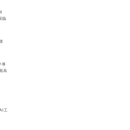
與
面臨
穩
半導
面高
AI工