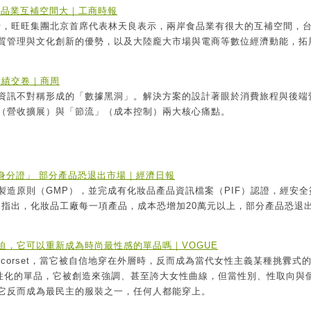
食品業互補空間大｜工商時報
舉行，旺旺集團北京首席代表林天良表示，兩岸食品業有很大的互補空間，
質管理與文化創新的優勢，以及大陸龐大市場與電商等數位經濟動能，拓
實績交卷｜商周
資訊不對稱形成的「數據黑洞」。解決方案的設計著眼於消費旅程與後端
（營收擴展）與「節流」（成本控制）兩大核心痛點。
身分證」 部分產品恐退出市場｜經濟日報
製造原則（GMP），並完成有化妝品產品資訊檔案（PIF）認證，經安全
家指出，化妝品工廠每一項產品，成本恐增加20萬元以上，部分產品恐退
迫，它可以重新成為時尚最性感的單品嗎｜VOGUE
corset，當它被自信地穿在外層時，反而成為當代女性主義某種挑釁式
極度女性化的單品，它被創造來強調、甚至誇大女性曲線，但當性別、性取向與
它反而成為最民主的服裝之一，任何人都能穿上。