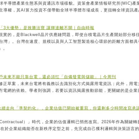
球半導體產業生態系與資通訊市場樣貌。資策會產業情報研究所(MIC)產
力主導權，其AI算力投資不僅帶動全球半導體市場成長，更扭轉全球資訊產
「3大優勢」是致勝法寶 讓輝達離不開｜自由時報
實的，是Blackwell晶片供應鏈問題，即使台積電晶片生產開始部分移
回台灣」。台灣在速度、規模以及與人工智慧製造核心環節的距離方面都具
」。
戶未來不能只靠台電，還必須扛「自備發電與儲能」｜今周刊
修正草案，未來台電將有義務以去識別化方式揭露用電資訊；此外，用電
對電網的依賴。學者則強調，若要以資訊揭露推動節能，更關鍵的是企業
當永續走向「準契約化」，企業估值已開始被重寫，你還剩多少時間改寫承
Contractual）」時代，企業的估值邏輯已悄然改寫。2026年作為關鍵轉
t），其意義在於企業組織能否在新秩序定型之前，先完成自己獲利邏輯與決策語言