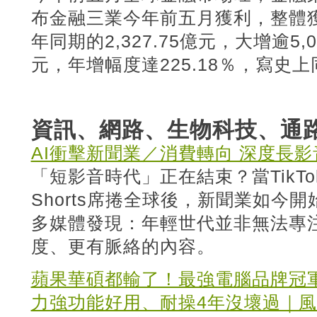
布金融三業今年前五月獲利，整體獲利
年同期的2,327.75億元，大增逾5,0
元，年增幅度達225.18％，寫史
資訊、網路、生物科技、通
AI衝擊新聞業／消費轉向 深度長
「短影音時代」正在結束？當TikTok、
Shorts席捲全球後，新聞業如今
多媒體發現：年輕世代並非無法專
度、更有脈絡的內容。
蘋果華碩都輸了！最強電腦品牌冠軍
力強功能好用、耐操4年沒壞過｜