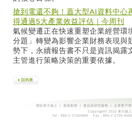
搶到電還不夠！蓋大型AI資料中心
得通過5大產業效益評估｜今周刊
氣候變遷正在快速重塑企業經營環
分題」轉變為影響企業財務表現與
勢下，永續報告書不只是資訊揭露
主管進行策略決策的重要依據。
關於東方線上
|
最新動態
|
產品與研究服務
|
企業客戶專
Copyright© 2010 東方線上
Tel：886-2-27064865 Fax：886-2-2706