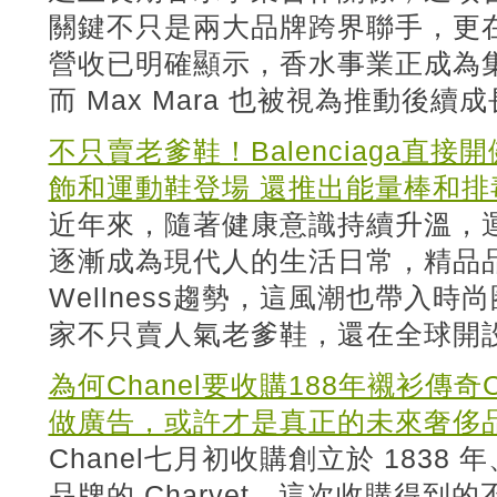
關鍵不只是兩大品牌跨界聯手，更在於
營收已明確顯示，香水事業正成為
而 Max Mara 也被視為推動後
不只賣老爹鞋！Balenciaga直接開
飾和運動鞋登場 還推出能量棒和排毒
近年來，隨著健康意識持續升溫，
逐漸成為現代人的生活日常，精品
Wellness趨勢，這風潮也帶入時尚圈
家不只賣人氣老爹鞋，還在全球開
為何Chanel要收購188年襯衫傳奇Ch
做廣告，或許才是真正的未來奢侈
Chanel七月初收購創立於 183
品牌的 Charvet。這次收購得