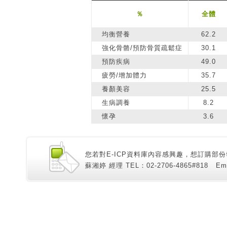
％
全體
均衡營養
62.2
強化骨骼/預防骨質疏鬆症
30.1
預防疾病
49.0
疲勞/增加體力
35.7
養顏美容
25.5
生病調養
8.2
懷孕
3.6
您若對E-ICP資料庫內容感興趣，想訂購部份
蘇湘婷 經理 TEL：02-2706-4865#818 Email