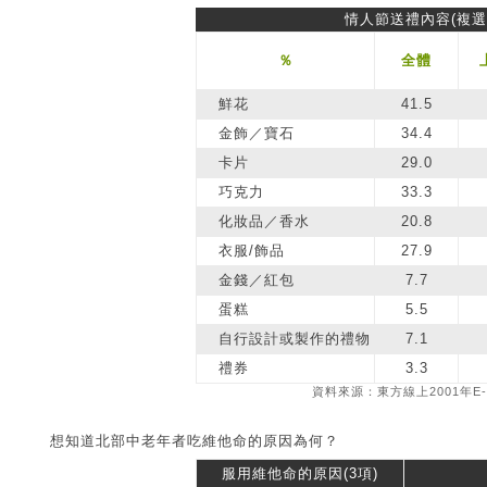
情人節送禮內容(複選
％
全體
鮮花
41.5
金飾／寶石
34.4
卡片
29.0
巧克力
33.3
化妝品／香水
20.8
衣服/飾品
27.9
金錢／紅包
7.7
蛋糕
5.5
自行設計或製作的禮物
7.1
禮券
3.3
資料來源：東方線上2001年E-
想知道北部中老年者吃維他命的原因為何？
服用維他命的原因(3項)