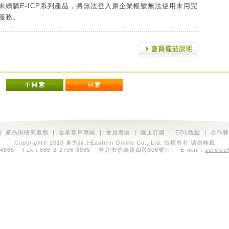
未續購E-ICP系列產品，將無法登入原企業帳號無法使用未用完
服務。
|
產品與研究服務
|
企業客戶專區
|
會員專區
|
線上訂購
|
EOL觀點
|
合作夥
Copyright© 2010 東方線上Eastern Online Co., Ltd. 版權所有 請勿轉載
7064865 Fax：886-2-2706-8085 台北市信義路四段306號7F E-mail：
service