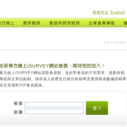
简体中文
English
首頁
>
會員專區
東方線上iSURVEY網站採取會員制，並針對會員的不同需求，規劃有精
華區與文章扣點制。保存深入的歷史行銷分析精華及實用報表數據的精華
區文章僅對VIP會員開放。