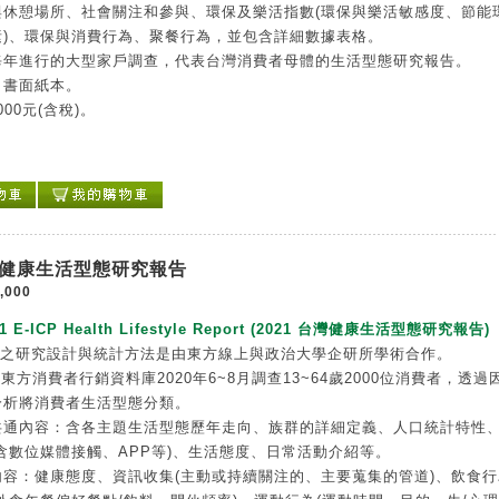
與休憩場所、社會關注和參與、環保及樂活指數(環保與樂活敏感度、節能
素)、環保與消費行為、聚餐行為，並包含詳細數據表格。
每年進行的大型家戶調查，代表台灣消費者母體的生活型態研究報告。
：書面紙本。
000元(含稅)。
台灣健康生活型態研究報告
,000
21 E-ICP Health Lifestyle Report (2021 台灣健康生活型態研究報告)
告之研究設計與統計方法是由東方線上與政治大學企研所學術合作。
P東方消費者行銷資料庫2020年6~8月調查13~64歲2000位消費者，透過
分析將消費者生活型態分類。
共通內容：含各主題生活型態歷年走向、族群的詳細定義、人口統計特性
含數位媒體接觸、APP等)、生活態度、日常活動介紹等。
內容：健康態度、資訊收集(主動或持續關注的、主要蒐集的管道)、飲食行