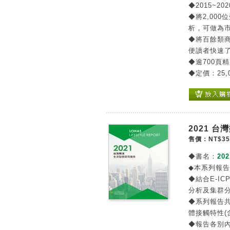
◆2015~2
◆將2,00
析，可做為
◆將百餘類
便讀者快速
◆逾700頁
◆定價：25,
2021 
售價：NT$35
◆書名：
20
◆本系列報
◆結合E-IC
分析及集群
◆系列報告
體接觸特性(
◆報告各別