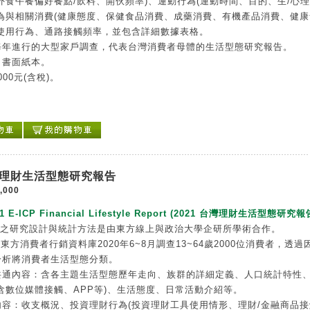
外食午餐偏好餐點/飲料、開伙頻率)、運動行為(運動時間、目的、生/心
行為與相關消費(健康態度、保健食品消費、成藥消費、有機產品消費、健康
險使用行為、通路接觸頻率，並包含詳細數據表格。
每年進行的大型家戶調查，代表台灣消費者母體的生活型態研究報告。
：書面紙本。
000元(含稅)。
台灣理財生活型態研究報告
,000
21 E-ICP Financial Lifestyle Report (2021 台灣理財生活型態研究報
告之研究設計與統計方法是由東方線上與政治大學企研所學術合作。
P東方消費者行銷資料庫2020年6~8月調查13~64歲2000位消費者，透過
分析將消費者生活型態分類。
共通內容：含各主題生活型態歷年走向、族群的詳細定義、人口統計特性
含數位媒體接觸、APP等)、生活態度、日常活動介紹等。
內容：收支概況、投資理財行為(投資理財工具使用情形、理財/金融商品接