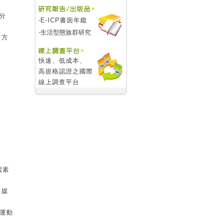
分
‧E-ICP書面年鑑
‧
生活型態族群研究
，方
快速、低成本、
高規格認證之國際
線上調查平台
因素
、媒
運動