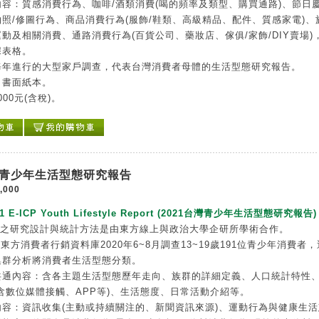
容：質感消費行為、咖啡/酒類消費(喝的頻率及類型、購買通路)、節日慶
照/修圖行為、商品消費行為(服飾/鞋類、高級精品、配件、質感家電)、
動及相關消費、通路消費行為(百貨公司、藥妝店、傢俱/家飾/DIY賣場)
據表格。
每年進行的大型家戶調查，代表台灣消費者母體的生活型態研究報告。
：書面紙本。
000元(含稅)。
台灣青少年生活型態研究報告
,000
21 E-ICP Youth Lifestyle Report (2021台灣青少年生活型態研究報告)
告之研究設計與統計方法是由東方線上與政治大學企研所學術合作。
P東方消費者行銷資料庫2020年6~8月調查13~19歲191位青少年消費者
集群分析將消費者生活型態分類。
共通內容：含各主題生活型態歷年走向、族群的詳細定義、人口統計特性
含數位媒體接觸、APP等)、生活態度、日常活動介紹等。
內容：資訊收集(主動或持續關注的、新聞資訊來源)、運動行為與健康生活