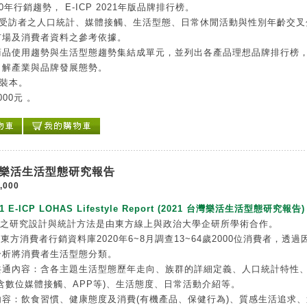
020年行銷趨勢， E-ICP 2021年版品牌排行榜。
0位受訪者之人口統計、媒體接觸、生活型態、日常休閒活動與性別年齡交叉
市場及消費者資料之參考依據。
商品使用趨勢與生活型態趨勢集結成單元，並列出各產品理想品牌排行榜
了解產業與品牌發展態勢。
精裝本。
000元 。
台灣樂活生活型態研究報告
,000
21 E-ICP LOHAS Lifestyle Report (2021 台灣樂活生活型態研究報告)
告之研究設計與統計方法是由東方線上與政治大學企研所學術合作。
P東方消費者行銷資料庫2020年6~8月調查13~64歲2000位消費者，透過
分析將消費者生活型態分類。
共通內容：含各主題生活型態歷年走向、族群的詳細定義、人口統計特性
含數位媒體接觸、APP等)、生活態度、日常活動介紹等。
內容：飲食習慣、健康態度及消費(有機產品、保健行為)、質感生活追求、