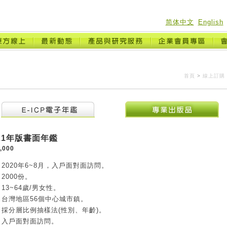
简体中文
English
首頁
>
線上訂購
2021年版書面年鑑
,000
2020年6~8月，入戶面對面訪問。
2000份。
13~64歲/男女性。
台灣地區56個中心城市鎮。
採分層比例抽樣法(性別、年齡)。
：入戶面對面訪問。