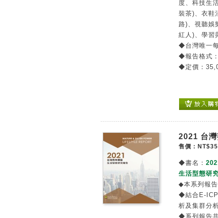
度、科技生活
裝茶)、衣鞋
路)、視聽娛
紅人)、學
◆台灣唯一
◆報告格式
◆定價：35,
2021 
售價：NT$35
◆書名：
202
生活型態研究
◆本系列報
◆結合E-IC
析及集群分
◆系列報告