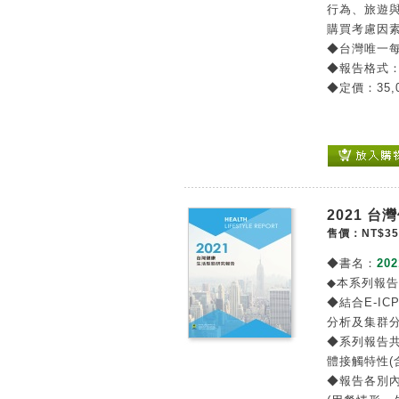
行為、旅遊
購買考慮因
◆台灣唯一
◆報告格式
◆定價：35,
2021 
售價：NT$35
◆書名：
20
◆本系列報
◆結合E-IC
分析及集群
◆系列報告
體接觸特性(
◆報告各別