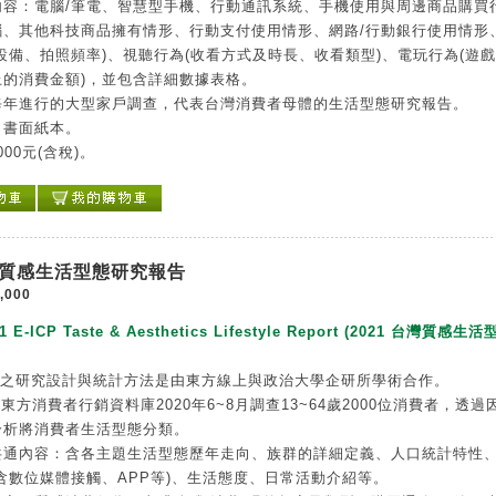
內容：電腦/筆電、智慧型手機、行動通訊系統、手機使用與周邊商品購買
腦、其他科技商品擁有情形、行動支付使用情形、網路/行動銀行使用情形
設備、拍照頻率)、視聽行為(收看方式及時長、收看類型)、電玩行為(遊
上的消費金額)，並包含詳細數據表格。
每年進行的大型家戶調查，代表台灣消費者母體的生活型態研究報告。
：書面紙本。
000元(含稅)。
台灣質感生活型態研究報告
,000
1 E-ICP Taste & Aesthetics Lifestyle Report (2021 台灣質感生
告之研究設計與統計方法是由東方線上與政治大學企研所學術合作。
P東方消費者行銷資料庫2020年6~8月調查13~64歲2000位消費者，透過
分析將消費者生活型態分類。
共通內容：含各主題生活型態歷年走向、族群的詳細定義、人口統計特性
含數位媒體接觸、APP等)、生活態度、日常活動介紹等。