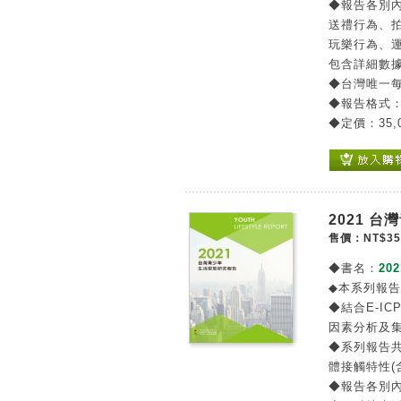
◆報告各別內
送禮行為、拍
玩樂行為、運
包含詳細數
◆台灣唯一
◆報告格式
◆定價：35,
2021 
售價：NT$35
◆書名：
20
◆本系列報
◆結合E-IC
因素分析及
◆系列報告
體接觸特性(
◆報告各別