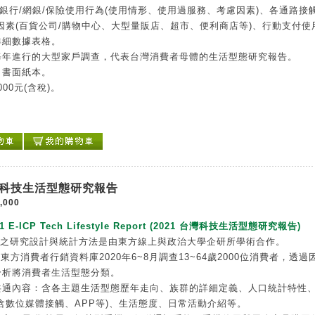
/銀行/網銀/保險使用行為(使用情形、使用過服務、考慮因素)、各通路接
因素(百貨公司/購物中心、大型量販店、超市、便利商店等)、行動支付使
詳細數據表格。
每年進行的大型家戶調查，代表台灣消費者母體的生活型態研究報告。
：書面紙本。
000元(含稅)。
台灣科技生活型態研究報告
,000
21 E-ICP Tech Lifestyle Report (2021 台灣科技生活型態研究報告)
告之研究設計與統計方法是由東方線上與政治大學企研所學術合作。
P東方消費者行銷資料庫2020年6~8月調查13~64歲2000位消費者，透過
分析將消費者生活型態分類。
共通內容：含各主題生活型態歷年走向、族群的詳細定義、人口統計特性
含數位媒體接觸、APP等)、生活態度、日常活動介紹等。