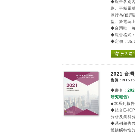
◆報告各別
為、平板電
照行為(使用
型、於電玩
◆台灣唯一
◆報告格式
◆定價：35,
2021 
售價：NT$35
◆書名：
202
研究報告)
◆本系列報
◆結合E-IC
分析及集群
◆系列報告
體接觸特性(