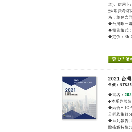
道)、信用卡
形/消費考慮
為，並包含
◆台灣唯一
◆報告格式
◆定價：35,
2021 
售價：NT$35
◆書名：
20
◆本系列報
◆結合E-IC
分析及集群
◆系列報告
體接觸特性(