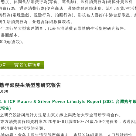
態度、休閒食品消費行為(零食、速食麵)、飲料消費行為(現搖外賣飲料
消費行為、通路消費行為(便利商店、漢堡炸雞連鎖速食、流行/百貨/生活
樂行為(電玩遊戲、視聽行為、拍照行為)、影視名人喜好(中港台影歌星、
習與生活消費行為，並包含詳細數據表格。
每年進行的大型家戶調查，代表台灣消費者母體的生活型態研究報告。
：書面紙本。
000元(含稅)。
台灣熟年銀髮生活型態研究報告
,000
1 E-ICP Mature & Silver Power Lifestyle Report (2021 台灣熟
報告)
告之研究設計與統計方法是由東方線上與政治大學企研所學術合作。
P東方消費者行銷資料庫2020年6~8月調查50~74歲759位消費者，透過
析將消費者生活型態分類。
共通內容：含各主題生活型態歷年走向、族群的詳細定義、人口統計特性