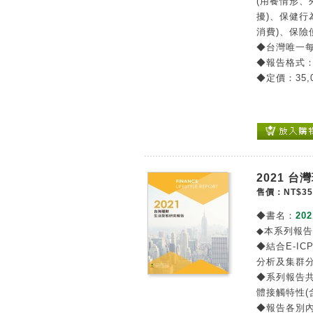
(用餐情形、
擾)、保健
消費)、保
◆台灣唯一
◆報告格式
◆定價：35,
2021 
售價：NT$35
◆書名：
20
◆本系列報
◆結合E-IC
分析及集群
◆系列報告
體接觸特性(
◆報告各別