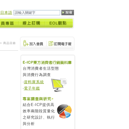
日本語
> 商品目錄
台灣消費者生活型態
與消費行為調查
‧
資料庫系統
‧
電子年鑑
結合E-ICP提供高
效率兩階段質量化
之研究設計、執行
與分析