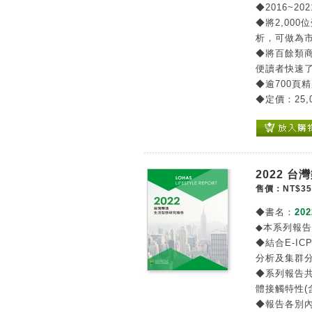
◆2016~2
◆將2,00
析，可做為
◆將百餘類
便讀者快速
◆逾700頁
◆定價：25,
2022 
售價：NT$35
◆書名：
20
◆本系列報
◆結合E-IC
分析及集群
◆系列報告
體接觸特性(
◆報告各別