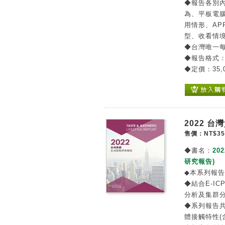
◆報告各別
為、平板電
用情形、AP
型、收看情境
◆台灣唯一
◆報告格式
◆定價：35,
2022 
售價：NT$35
◆書名：
202
研究報告)
◆本系列報
◆結合E-IC
分析及集群
◆系列報告
體接觸特性(