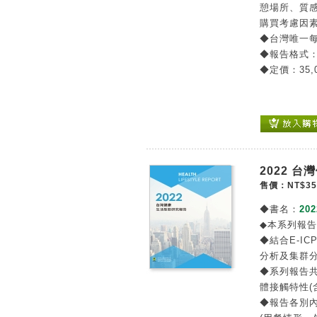
憩場所、質
購買考慮因
◆台灣唯一
◆報告格式
◆定價：35,
2022 
售價：NT$35
◆書名：
20
◆本系列報
◆結合E-IC
分析及集群
◆系列報告
體接觸特性(
◆報告各別