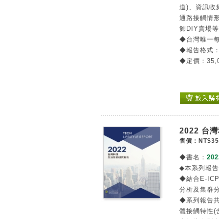
道)、資訊收
通路接觸情形
飾DIY賣場
◆台灣唯一
◆報告格式
◆定價：35,
2022 
售價：NT$35
◆書名：
20
◆本系列報
◆結合E-IC
分析及集群
◆系列報告
體接觸特性(