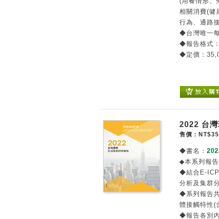
(用餐情形、
相關消費(
行為、通路
◆台灣唯一
◆報告格式
◆定價：35,
2022 
售價：NT$35
◆書名：
20
◆本系列報
◆結合E-IC
分析及集群
◆系列報告
體接觸特性(
◆報告各別