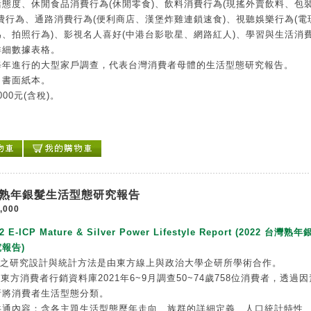
態度、休閒食品消費行為(休閒零食)、飲料消費行為(現搖外賣飲料、包
費行為、通路消費行為(便利商店、漢堡炸雞連鎖速食)、視聽娛樂行為(電
、拍照行為)、影視名人喜好(中港台影歌星、網路紅人)、學習與生活消
詳細數據表格。
每年進行的大型家戶調查，代表台灣消費者母體的生活型態研究報告。
：書面紙本。
000元(含稅)。
台灣熟年銀髮生活型態研究報告
,000
2 E-ICP Mature & Silver Power Lifestyle Report (2022 台灣熟
報告)
告之研究設計與統計方法是由東方線上與政治大學企研所學術合作。
P東方消費者行銷資料庫2021年6~9月調查50~74歲758位消費者，透過
析將消費者生活型態分類。
共通內容：含各主題生活型態歷年走向、族群的詳細定義、人口統計特性