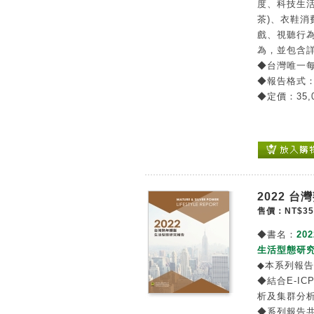
度、科技生活
茶)、衣鞋消
戲、視聽行為
為，並包含
◆台灣唯一
◆報告格式
◆定價：35,
2022 
售價：NT$35
◆書名：
202
生活型態研究
◆本系列報
◆結合E-IC
析及集群分
◆系列報告