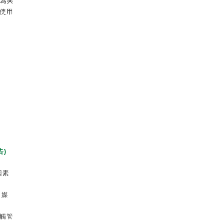
行為與
使用
告)
因素
、媒
觸管