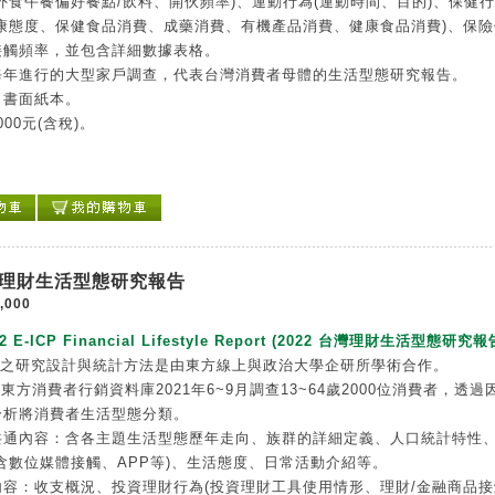
外食午餐偏好餐點/飲料、開伙頻率)、運動行為(運動時間、目的)、保健
健康態度、保健食品消費、成藥消費、有機產品消費、健康食品消費)、保險
接觸頻率，並包含詳細數據表格。
每年進行的大型家戶調查，代表台灣消費者母體的生活型態研究報告。
：書面紙本。
000元(含稅)。
台灣理財生活型態研究報告
,000
22 E-ICP Financial Lifestyle Report (2022 台灣理財生活型態研究報
告之研究設計與統計方法是由東方線上與政治大學企研所學術合作。
P東方消費者行銷資料庫2021年6~9月調查13~64歲2000位消費者，透過
分析將消費者生活型態分類。
共通內容：含各主題生活型態歷年走向、族群的詳細定義、人口統計特性
含數位媒體接觸、APP等)、生活態度、日常活動介紹等。
內容：收支概況、投資理財行為(投資理財工具使用情形、理財/金融商品接