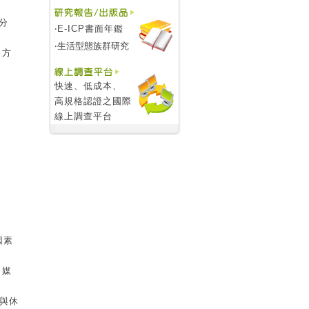
分
‧E-ICP書面年鑑
‧
生活型態族群研究
，方
快速、低成本、
高規格認證之國際
線上調查平台
因素
、媒
與休