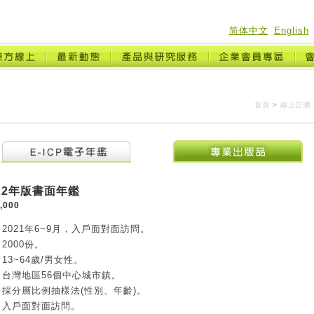
简体中文
English
首頁
>
線上訂購
2022年版書面年鑑
,000
2021年6~9月，入戶面對面訪問。
2000份。
13~64歲/男女性。
台灣地區56個中心城市鎮。
採分層比例抽樣法(性別、年齡)。
：入戶面對面訪問。