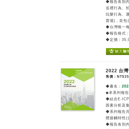
◆報告各別內
送禮行為、拍
玩樂行為、運
賣場)，並包
◆台灣唯一
◆報告格式
◆定價：35,
2022 
售價：NT$35
◆書名：
20
◆本系列報
◆結合E-IC
因素分析及
◆系列報告
體接觸特性(
◆報告各別