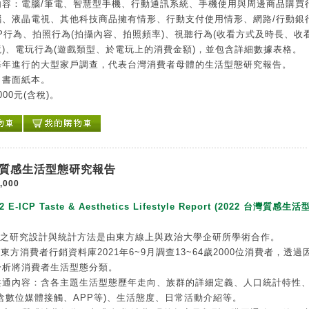
內容：電腦/筆電、智慧型手機、行動通訊系統、手機使用與周邊商品購買
腦、液晶電視、其他科技商品擁有情形、行動支付使用情形、網路/行動銀
P行為、拍照行為(拍攝內容、拍照頻率)、視聽行為(收看方式及時長、收
)、電玩行為(遊戲類型、於電玩上的消費金額)，並包含詳細數據表格。
每年進行的大型家戶調查，代表台灣消費者母體的生活型態研究報告。
：書面紙本。
000元(含稅)。
台灣質感生活型態研究報告
,000
2 E-ICP Taste & Aesthetics Lifestyle Report (2022 台灣質感生
告之研究設計與統計方法是由東方線上與政治大學企研所學術合作。
P東方消費者行銷資料庫2021年6~9月調查13~64歲2000位消費者，透過
分析將消費者生活型態分類。
共通內容：含各主題生活型態歷年走向、族群的詳細定義、人口統計特性
含數位媒體接觸、APP等)、生活態度、日常活動介紹等。