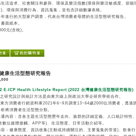
感生活追求、社會關注和參與、環保及樂活指數(環保與樂活敏感度、節能
素)、環保與消費行為、資訊蒐集，並包含詳細數據表格。
每年進行的大型家戶調查，代表台灣消費者母體的生活型態研究報告。
：書面紙本。
000元(含稅)。
台灣健康生活型態研究報告
,000
22 E-ICP Health Lifestyle Report (2022 台灣健康生活型態研究報告)
告之研究設計與統計方法是由東方線上與政治大學企研所學術合作。
P東方消費者行銷資料庫2021年6~9月調查13~64歲2000位消費者，透過
分析將消費者生活型態分類。
共通內容：含各主題生活型態歷年走向、族群的詳細定義、人口統計特性
含數位媒體接觸、APP等)、生活態度、日常活動介紹等。
內容：健康態度、資訊收集(主動或持續關注的、主要蒐集的管道)、飲食行