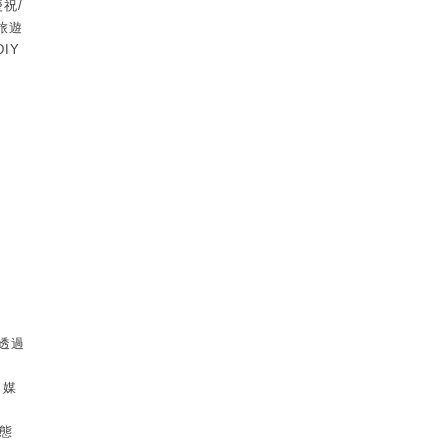
祝/
旅遊
IY
，透過
、媒
態