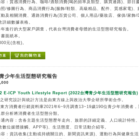
容：質感消費行為、咖啡/酒類消費(喝的頻率及類型、購買通路)、節日慶
照/修圖行為、商品消費行為(服飾/鞋類、高級精品、配件、質感家電)、
動及相關消費、通路消費行為(百貨公司、個人用品/藥妝店、傢俱/家飾/D
含詳細數據表格。
每年進行的大型家戶調查，代表台灣消費者母體的生活型態研究報告。
：書面紙本。
000元(含稅)。
台灣青少年生活型態研究報告
,000
22 E-ICP Youth Lifestyle Report (2022台灣青少年生活型態研究報告)
告之研究設計與統計方法是由東方線上與政治大學企研所學術合作。
P東方消費者行銷資料庫2021年6~9月調查13~19歲190位青少年消費者
集群分析將消費者生活型態分類。
共通內容：含各主題生活型態歷年走向、族群的詳細定義、人口統計特性
含數位媒體接觸、APP等)、生活態度、日常活動介紹等。
內容：資訊收集(主動或持續關注的、新聞資訊來源)、運動行為與健康生活