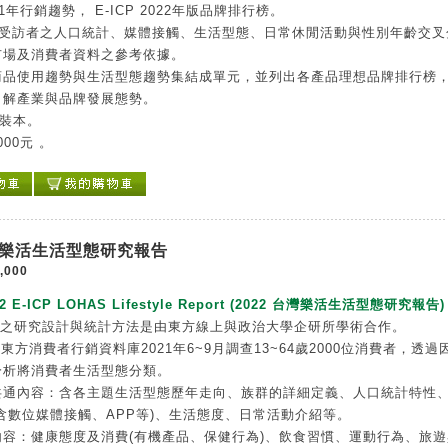
021年行銷趨勢， E-ICP 2022年版品牌排行榜。
0位受訪者之人口統計、媒體接觸、生活型態、日常休閒活動與性別年齡交叉
市場及消費者資料之參考依據。
商品使用趨勢與生活型態趨勢集結成單元，並列出各產品理想品牌排行榜
了解產業與品牌發展態勢。
精裝本。
000元 。
台灣樂活生活型態研究報告
,000
22 E-ICP LOHAS Lifestyle Report (2022 台灣樂活生活型態研究報告)
告之研究設計與統計方法是由東方線上與政治大學企研所學術合作。
P東方消費者行銷資料庫2021年6~9月調查13~64歲2000位消費者，透過
分析將消費者生活型態分類。
共通內容：含各主題生活型態歷年走向、族群的詳細定義、人口統計特性
含數位媒體接觸、APP等)、生活態度、日常活動介紹等。
內容：健康態度及消費(有機產品、保健行為)、飲食習慣、運動行為、旅遊