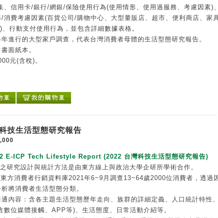
集、信用卡/銀行/網銀/保險使用行為(使用情形、使用過服務、考慮因素)
/消費考慮因素(百貨公司/購物中心、大型量販店、超市、便利商店、家
等)、行動支付使用行為，並包含詳細數據表格。
每年進行的大型家戶調查，代表台灣消費者母體的生活型態研究報告。
：書面紙本。
000元(含稅)。
台灣科技生活型態研究報告
,000
22 E-ICP Tech Lifestyle Report (2022 台灣科技生活型態研究報告)
告之研究設計與統計方法是由東方線上與政治大學企研所學術合作。
P東方消費者行銷資料庫2021年6~9月調查13~64歲2000位消費者，透過
分析將消費者生活型態分類。
共通內容：含各主題生活型態歷年走向、族群的詳細定義、人口統計特性
含數位媒體接觸、APP等)、生活態度、日常活動介紹等。