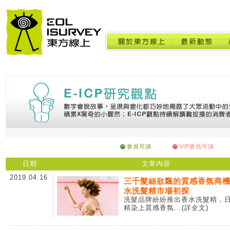
會員可讀
VIP會員可讀
日期
文章內容
2019.04.16
三千髮絲欲飄的質感香氛商
水洗髮精市場初探
洗髮品牌紛紛推出香水洗髮精，
精染上質感香氛
...(詳全文)