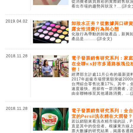
從消費者購買唇彩的實際銷售狀
看出市場的趨勢與狀況？
...(詳全
2019.04.02
卸妝水正夯？從數據與口碑
露女性消費行為與心態
化妝行為帶動的卸妝產品，新興
產品是……
...(詳全文)
2018.11.28
電子發票銷售研究系列：家
在全聯v.s好市多通路板塊位
密！
經濟部主計處11月公布的最新資
2017年超級市場營業額突破200
台灣綜合零售比重17%。其中，
速度最快。然卻有一群消費者，
由全聯轉移至其他通路消費。
...
2018.11.28
電子發票銷售研究系列：全
宜的Persil洗衣精在大潤發
若以銷額來看洗衣精市場的話，Per
直是其中的佼佼者。根據東方線
票大數據的研究結果，揭露各通