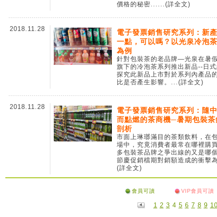
價格的秘密...
...(詳全文)
2018.11.28
電子發票銷售研究系列：新
一點，可以嗎？以光泉冷泡
為例
針對包裝茶的老品牌—光泉在暑
旗下的冷泡茶系列推出新品--日
探究此新品上市對於系列內產品
比是否產生影響。
...(詳全文)
2018.11.28
電子發票銷售研究系列：隨
而點燃的茶商機─暑期包裝茶
剖析
市面上琳瑯滿目的茶類飲料，在
場中，究竟消費者最常在哪裡購
多包裝茶品牌之爭出線的又是哪
節慶促銷檔期對銷額造成的衝擊
(詳全文)
會員可讀
VIP會員可讀
1
2
3
4
5
6
7
8
9
1