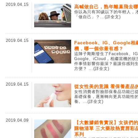
2019.04.15
高喊做自己，熟年離巢飛去哪
你以為只有30歲以下的年輕人，
「做自己」？
...(詳全文)
2019.04.15
Facebook、IG、Google
機，哪一個你最有感？
這陣子剛剛發生了Facebook、I
Google、iCloud，相繼當機的
件事情影響你最深？最讓你感到
方便？
...(詳全文)
2019.04.15
從女性美的意識 看保養產品
女性消費者對臉部保養品功能已
基礎保養，逐漸轉向更具功能性
養。
...(詳全文)
2019.04.09
【大數據銷售實況】女孩們
購物清單 三大藥妝熱賣唇彩
系列