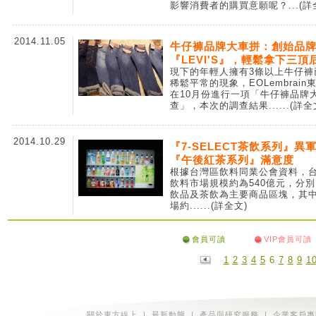
影響消費者的購買意願呢？
...(
2014.11.05
牛仔褲品牌大車拼：創始品
『LEVI'S』，輕鬆拿下三頂
現下的年輕人擁有3條以上牛仔褲
稀鬆平常的現象，EOLembrain
在10月份進行一項「牛仔褲品牌
查」，本次的調查結果...
...(詳全
2014.10.29
『7-SELECT茶飲系列』異
『午後紅茶系列』滿意度
根據台灣區飲料同業公會資料，
飲料市場規模約為540億元，分
飲品及茶飲為主要商品區塊，其
場約...
...(詳全文)
會員可讀
VIP會員可讀
1
2
3
4
5
6
7
8
9
1
關於東方線上
|
最新動態
|
產品與研究服務
|
企業客戶專