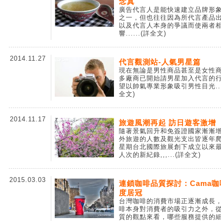
念真
廣告代言人是能快速建立品牌形
之一，但也往往因為所代言產品
以及代言人本身的爭議而使兩者
響...
...(詳全文)
2014.11.27
代言觀測站-人氣男星篇
現在無論是男性商品甚至是女性
多廠商已開始請男星加入代言的
望以帥氣專業形象吸引男性目光...
全文)
2014.11.17
旅遊風潮再起 訪日遊客激增
隨著景氣回升和免簽證國家漸漸
外旅遊的人數及觀光支出皆逐年
星期台北國際旅展創下成立以來
人次的新紀錄,,,
...(詳全文)
2015.03.03
連鎖咖啡品質探討：Cama
度居冠
台灣咖啡的消費市場正逐漸成長
啡本身對消費者的吸引力之外，
質的觀點來看，哪些服務提供的