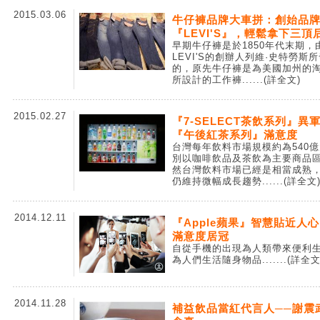
2015.03.06
牛仔褲品牌大車拼：創始品
『LEVI'S』，輕鬆拿下三頂
早期牛仔褲是於1850年代末期，
LEVI'S的創辦人列維·史特勞斯
的，原先牛仔褲是為美國加州的
所設計的工作褲...
...(詳全文)
2015.02.27
『7-SELECT茶飲系列』異
『午後紅茶系列』滿意度
台灣每年飲料市場規模約為540
別以咖啡飲品及茶飲為主要商品
然台灣飲料市場已經是相當成熟
仍維持微幅成長趨勢...
...(詳全文
2014.12.11
『Apple蘋果』智慧貼近人
滿意度居冠
自從手機的出現為人類帶來便利
為人們生活隨身物品....
...(詳全文
2014.11.28
補益飲品當紅代言人──謝震