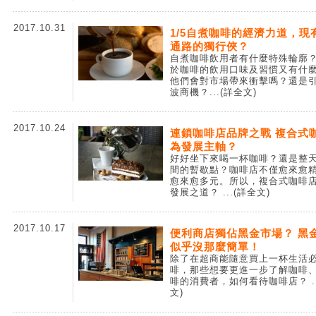
2017.10.31
1/5自煮咖啡的經濟力道，現
通路的獨行俠？
自煮咖啡飲用者有什麼特殊輪廓
於咖啡的飲用口味及習慣又有什
他們會對市場帶來衝擊嗎？還是
波商機？
...(詳全文)
2017.10.24
連鎖咖啡店品牌之戰 複合式
為發展主軸？
好好坐下來喝一杯咖啡？還是整
間的暫歇點？咖啡店不僅愈來愈
愈來愈多元。所以，複合式咖啡
發展之道？
...(詳全文)
2017.10.17
便利商店獨佔黑金市場？ 黑
似乎沒那麼簡單！
除了在超商能隨意買上一杯生活
啡，那些想要更進一步了解咖啡
啡的消費者，如何看待咖啡店？
文)