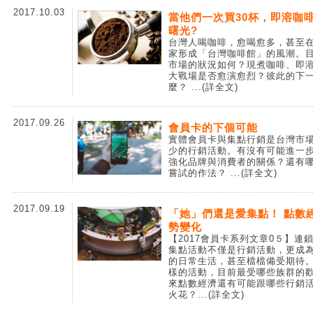
2017.10.03
當他們一次買30杯，即溶咖
曙光?
台灣人喝咖啡，愈喝愈多，甚至
家形成「台灣咖啡館」的風潮。
市場的狀況如何？現煮咖啡、即
大戰場是否愈演愈烈？彼此的下
麼？
...(詳全文)
2017.09.26
會員卡的下個可能
實體會員卡與集點行銷是台灣市
少的行銷活動。有沒有可能進一
強化品牌與消費者的關係？還有
嘗試的作法？
...(詳全文)
2017.09.19
「她」們還是愛集點！ 點數
勢變化
【2017會員卡系列文章0５】連
集點活動不僅是行銷活動，更成
的日常生活，甚至檔檔備受期待
樣的活動，目前最受哪些族群的
來點數經濟還有可能跟哪些行銷
火花？
...(詳全文)