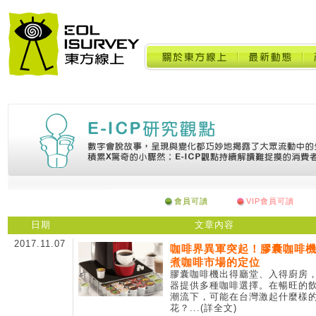
會員可讀
VIP會員可讀
日期
文章內容
2017.11.07
咖啡界異軍突起！膠囊咖啡
煮咖啡市場的定位
膠囊咖啡機出得廳堂、入得廚房
器提供多種咖啡選擇。在暢旺的
潮流下，可能在台灣激起什麼樣
花？
...(詳全文)