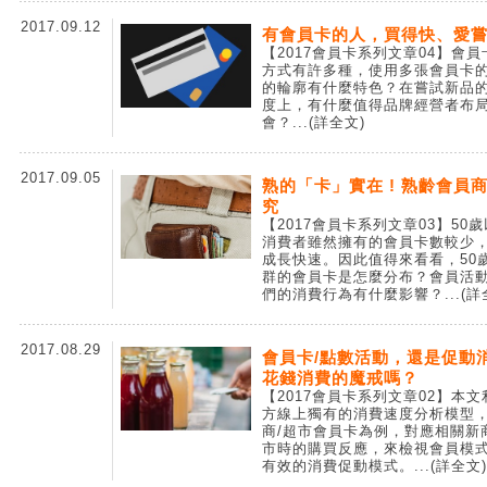
2017.09.12
有會員卡的人，買得快、愛
【2017會員卡系列文章04】會員
方式有許多種，使用多張會員卡
的輪廓有什麼特色？在嘗試新品
度上，有什麼值得品牌經營者布
會？
...(詳全文)
2017.09.05
熟的「卡」實在 ! 熟齡會員
究
【2017會員卡系列文章03】50
消費者雖然擁有的會員卡數較少
成長快速。因此值得來看看，50
群的會員卡是怎麼分布？會員活
們的消費行為有什麼影響？
...(
2017.08.29
會員卡/點數活動，還是促動
花錢消費的魔戒嗎？
【2017會員卡系列文章02】本文
方線上獨有的消費速度分析模型
商/超市會員卡為例，對應相關新
市時的購買反應，來檢視會員模
有效的消費促動模式。
...(詳全文)