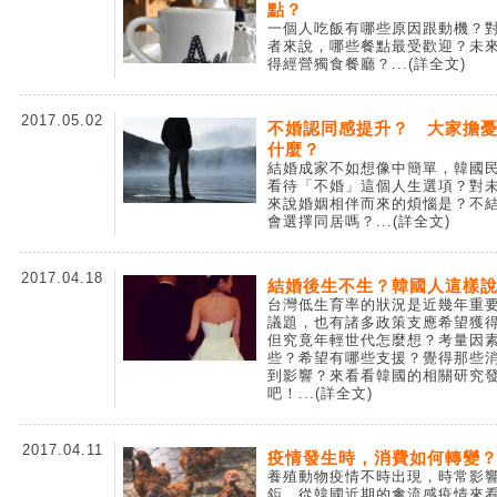
點？
一個人吃飯有哪些原因跟動機？
者來說，哪些餐點最受歡迎？未
得經營獨食餐廳？
...(詳全文)
2017.05.02
不婚認同感提升？ 大家擔
什麼？
結婚成家不如想像中簡單，韓國
看待「不婚」這個人生選項？對
來說婚姻相伴而來的煩惱是？不
會選擇同居嗎？
...(詳全文)
2017.04.18
結婚後生不生？韓國人這樣
台灣低生育率的狀況是近幾年重
議題，也有諸多政策支應希望獲
但究竟年輕世代怎麼想？考量因
些？希望有哪些支援？覺得那些
到影響？來看看韓國的相關研究
吧！
...(詳全文)
2017.04.11
疫情發生時，消費如何轉變
養殖動物疫情不時出現，時常影
鉅。從韓國近期的禽流感疫情來