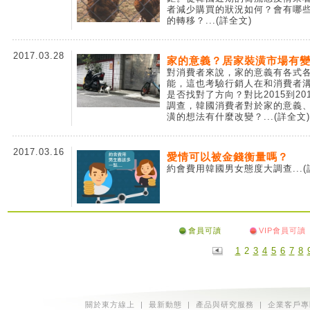
者減少購買的狀況如何？會有哪
的轉移？
...(詳全文)
2017.03.28
家的意義？居家裝潢市場有
對消費者來說，家的意義有各式
能，這也考驗行銷人在和消費者
是否找對了方向？對比2015到20
調查，韓國消費者對於家的意義
潢的想法有什麼改變？
...(詳全文)
2017.03.16
愛情可以被金錢衡量嗎？
約會費用韓國男女態度大調查
...
會員可讀
VIP會員可讀
1
2
3
4
5
6
7
8
關於東方線上
|
最新動態
|
產品與研究服務
|
企業客戶專