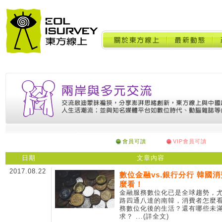
會員可讀
VIP會員可讀
日期
文章內容
2017.08.22
數位金融vs.銀行分行 韓國
麼看！
金融服務數位化已是全球趨勢，
路四通八達的南韓，消費者怎麼
務數位化後的生活？還有哪些未
求？
...(詳全文)