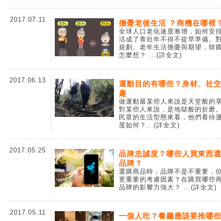
2017.07.11
擔憂老後生活 ？商機在哪裡
全球人口老化速度漸增，如何安
活成了青壯年不得不提早準備。
規劃、老年生活擔憂與期望，韓
怎麼想？
...(詳全文)
2017.06.13
運動目的有哪些？身材、社
趣
做運動最某些人來說是天堂般的
對某些人來說，是地獄般的折磨
民眾的生活型態來看，他們看待
度如何？
...(詳全文)
2017.05.25
品牌忠誠度？哪些人買東西
品牌？
選購商品時，品牌不是不重要，
更重要的考慮因素？在購買哪些
品牌的影響力強大？
...(詳全文)
2017.05.11
一個人吃？餐廳應該要推哪