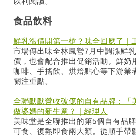
以利閱讀。
食品飲料
鮮乳漲價開第一槍？味全回應了｜
市場傳出味全林鳳營7月中調漲鮮
價，也會配合推出促銷活動。鮮奶
咖啡、手搖飲、烘焙點心等下游業
關注重點。
全聯默默營收破億的自有品牌：「
做婆媽的新生意？｜經理人
美味堂是全聯推出的第5個自有品
可食、復熱即食兩大類。從順手帶