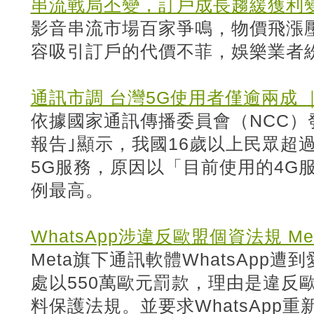
串流戰局丕變，訂戶成長趨緩獲利
影音串流市場百家爭鳴，物價飛漲
容吸引訂戶的代價不菲，娛樂業者
通訊市調 台灣5G使用者僅逾兩成 ｜
依據國家通訊傳播委員會（NCC）發
報告｣顯示，我國16歲以上民眾超
5G服務，原因以「目前使用的4G
例最高。
WhatsApp涉違反歐盟個資法規 M
Meta旗下通訊軟體WhatsApp
處以550萬歐元罰款，理由是違反
料保護法規。並要求WhatsApp