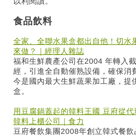
以利閱讀。
食品飲料
全家、全聯水果盒都出自他！切水
來做？｜經理人雜誌
福和生鮮農產公司在2004 年轉
經，引進全自動催熟設備，確保消
今是國內最大生鮮蔬果加工廠，提
盒。
用豆腐鍋蓋起的韓料王國 豆府從代
韓料上櫃公司｜食力
豆府餐飲集團2008年創立韓式餐