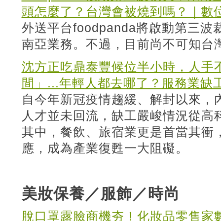
頭怎麼了？台灣會被燒到嗎？｜數
外送平台foodpanda將啟動第
南亞業務。不過，目前尚不可知台
沈方正吃鼎泰豐候位半小時，人手不
間」...年輕人都去哪了？服務業
自今年新冠疫情趨緩、解封以來，
人才並未回流，缺工嚴峻情況從高
其中，餐飲、旅宿業更是首當其衝
應，成為產業復甦一大阻礙。
美妝保養／服飾／時尚
脫口罩露臉商機夯！化妝品零售家數