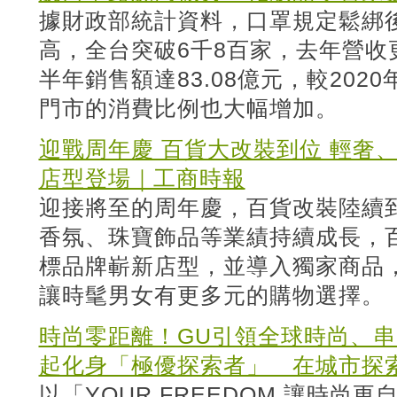
據財政部統計資料，口罩規定鬆綁
高，全台突破6千8百家，去年營收
半年銷售額達83.08億元，較2020
門市的消費比例也大幅增加。
迎戰周年慶 百貨大改裝到位 輕奢
店型登場｜工商時報
迎接將至的周年慶，百貨改裝陸續
香氛、珠寶飾品等業績持續成長，
標品牌嶄新店型，並導入獨家商品
讓時髦男女有更多元的購物選擇。
時尚零距離！GU引領全球時尚、串
起化身「極優探索者」 在城市探
以「YOUR FREEDOM 讓時尚