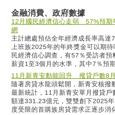
金融消費、政府數據
12月國民經濟信心走弱 57%預
網
主計總處預估全年經濟成長率高達7.
上班族2025年的年終獎金可以期待
民經濟信心調查，有57％受訪者預
薪資1至3個月的水準，其中7％預
11月新青安動能回升 撥貸戶數8
隨著房貸水龍頭鬆開，新青安核撥
最新統計，11月新青安單月撥貸戶數
額達331.23億元，雙雙創下202
度受限的首購族房貸需求正逐步消