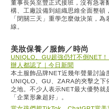
董事長吳至豐正式接班，沒有急著
構、工廠設備到組織思維全面整頓
「閉關三天」重學怎麼做決策，為
線。
美妝保養／服飾／時尚
UNIQLO、GU超強仍打不倒NE
辦人都認了｜今日新聞
本土服飾品牌NET近幾年聲量討論
UNIQLO、GU、ZARA的夾擊
之地。不少人表示NET最大優勢就
「企業形象超好」。
當女孩們把TikTok、ChatGP