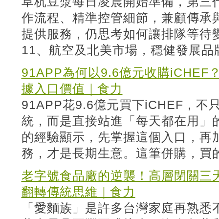
阜杭豆漿每日凌晨開始準備，第三
作流程、精準控管細節，兼顧傳承
提供服務，仍思考如何讓排隊等待變
11、航空及北美市場，穩健發展品
91APP為何以9.6億元收購iCHE
據入口價值｜食力
91APP花9.6億元買下iCHEF
統，而是直接站進「每天都在用」的餐
的經驗顯示，先掌握這個入口，再
務，才是長期生意。這筆併購，買
老字號食品廠的逆襲！高層閉關三
翻轉傳統思維｜食力
「愛麵族」是許多台灣家庭再熟悉不