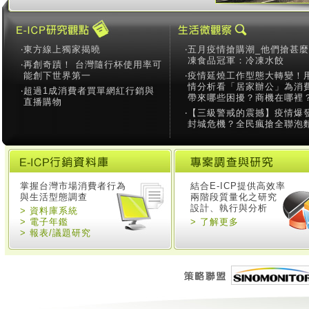
‧
東方線上獨家揭曉
‧
五月疫情搶購潮_他們搶甚
凍食品冠軍：冷凍水餃
‧
再創奇蹟！ 台灣隨行杯使用率可
能創下世界第一
‧
疫情延燒工作型態大轉變！
情分析看「居家辦公」為消
‧
超過1成消費者買單網紅行銷與
帶來哪些困擾？商機在哪裡
直播購物
‧
【三級警戒的震撼】疫情爆
封城危機？全民瘋搶全聯泡
掌握台灣市場消費者行為
結合E-ICP提供高效率
與生活型態調查
兩階段質量化之研究
設計、執行與分析
> 資料庫系統
> 電子年鑑
> 了解更多
> 報表/議題研究